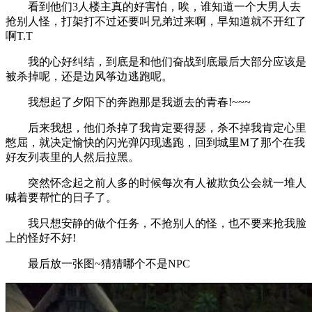
看到他们3人楼主真的好害怕，唉，谁知道一个大男人去
抢别人怪，打架打不过还要叫兄弟过来啊，早知道就不开红了
啊T.T
我的心好纠结，到底是和他们奋战到底最后大部分应该是
被杀掉呢，还是边风筝边逃跑呢。
我想起了夕阳下的奔跑那是我逝去的青春!~~~
后来我想，他们杀掉了我肯定要得瑟，杀不掉我肯定心里
憋屈，就决定愉快的闪光弹闪现逃跑，回到城里M了那个在我
好友列表里的人然后拉黑。
突然怀念起之前人多的时候每次有人被欺负公会就一堆人
喊着要帮忙的日子了。
我只想安静的做个任务，不抢别人的怪，也不要来抢我脸
上的怪好不好!
最后放一张图~猜猜哪个不是NPC