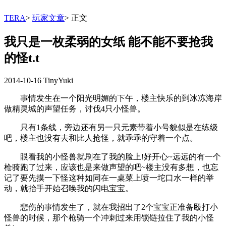
TERA
>
玩家文章
>
正文
我只是一枚柔弱的女纸 能不能不要抢我
的怪t.t
2014-10-16
TinyYuki
事情发生在一个阳光明媚的下午，楼主快乐的到冰冻海岸
做精灵城的声望任务，讨伐4只小怪兽。
只有1条线，旁边还有另一只元素带着小号貌似是在练级
吧，楼主也没有去和比人抢怪，就乖乖的守着一个点。
眼看我的小怪兽就刷在了我的脸上!好开心~远远的有一个
枪骑跑了过来，应该也是来做声望的吧~楼主没有多想，也忘
记了要先摸一下怪这种如同在一桌菜上喷一坨口水一样的举
动，就抬手开始召唤我的闪电宝宝。
悲伤的事情发生了，就在我招出了2个宝宝正准备殴打小
怪兽的时候，那个枪骑一个冲刺过来用锁链拉住了我的小怪