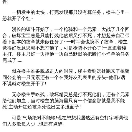
兽!
一切发生的太快，打完发现那只没有算任务，楼主心里一
怒就开了个红~
漫长的缠斗开始了，一个枪骑和一个元素，大战了几个回
合，破坏宝宝总是只能打残他然后又打不死，才想起来自己带
着下副本的纹章就来做任务了~一时半会也换不了纹章，楼主
觉得好没意思就不想打他了，可是枪骑不开心了!一直追着楼
主打。楼主只好一边控他一边自己默默的把殴打小怪兽的任务
完成了.....
就在楼主准备脱战走人的时候，楼主看到远处跑来了枪骑
同公会的一只元素还有一个在我好友列表里的斧头~他们2话
不说就对楼主开干了!
无奈楼主手略残，破坏精灵总是打不死他们，还有个元素
给他们加血，当时楼主的脑海里只有一个信念那就是我不能
死!主动开红还被杀死说出去多没面子!
可是!气场绝对不能输!现在想想我居然还有空打字嘲讽他
们人多欺负人少...也是有点醉。