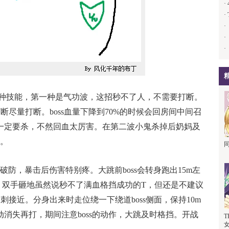
·
·
·
·
·
2种技能，第一种是气功波，这招秒不了人，不需要打断。
断尽量打断。boss血量下降到70%的时候会回房间中间召
一定要杀，不然回血太厉害。在第二波小鬼杀掉后奶妈及
s。
，暴击后伤害特别疼。大跳前boss会转身跑出15m左
断。双手砸地虽然说秒不了满血格挡成功的T，但还是不建议
接近。分身出来时走位绕一下绕道boss侧面，保持10m
消失再打，期间注意boss的动作，大跳及时格挡。开战
T