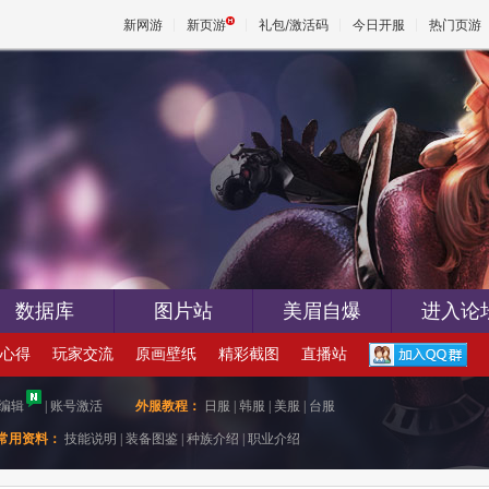
新网游
新页游
礼包/激活码
今日开服
热门页游
魔兽
天堂
王权与
数据库
图片站
美眉自爆
进入论
心得
玩家交流
原画壁纸
精彩截图
直播站
编辑
|
账号激活
外服教程：
日服
|
韩服
|
美服
|
台服
常用资料：
技能说明
|
装备图鉴
|
种族介绍
|
职业介绍