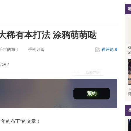
大稀有本打法 涂鸦萌萌哒
S
千年的布丁
手机订阅
神评论
0
打法！
新闻导语
T
预约
千年的布丁”的文章！