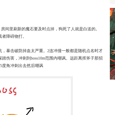
房间里刷新的魔石要及时点掉，狗死了人就是白送的。
或者障碍物打。
抗，暴击破防掉血太严重。2连冲撞一般都是随机点名时才
踏伤害，冲刺到boss10m范围内嘲讽。远距离挥斧子那招
5度角冲刺出去然后嘲讽