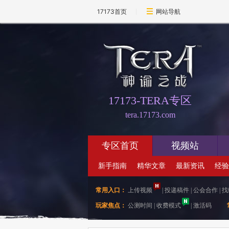
17173首页
网站导航
17173-TERA专区
tera.17173.com
专区首页
视频站
新手指南
精华文章
最新资讯
经验
常用入口：
上传视频
|
投递稿件
|
公会合作
|
找
玩家焦点：
公测时间
|
收费模式
|
激活码