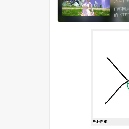
奇幻
由韩国游戏
的《TE
由昆仑
了7年