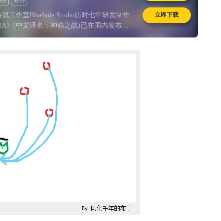
动作
海外
立即下载
工作室Bluehole Studio历时七年研发制作
RA》(中文译名：神谕之战)已在国内发布，
万维代理。而从韩服发布到国服正式上市走过
的时间，喜欢这款游戏的玩家经历了“七