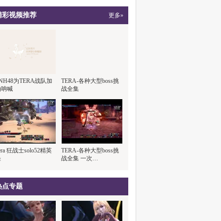
精彩视频推荐
更多»
NH48为TERA战队加
TERA-各种大型boss挑
油呐喊
战全集
era 狂战士solo52精英
TERA-各种大型boss挑
怪
战全集 一次…
热点专题