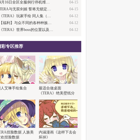
4月16日全区全服例行停机维…
04-15
TERA与无双剑姬 誓将无锁定…
04-15
《TERA》玩家手绘 同人集（…
04-12
【福利】与众不同的各种种族…
04-12
《TERA》世界boss的位置以及…
04-12
精彩专区推荐
同人艾琳手绘集合
最适合做桌面
《TERA》绝美壁纸分
享
ERA捏脸数据 人族美
内涵漫画《这样下去会
女欢捏脸数据
坏掉》