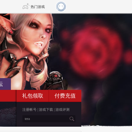
热门游戏
DNF
传奇4
剑网3旗舰版
新天龙八部
自由
诛仙世界
新仙侠5
坛
礼包领取
付费充值
注册帐号
|
游戏下载
|
游戏评测