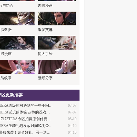
era与昆仑
趣味漫画
捏脸数据
银发艾琳
内涵漫画
同人手绘
技能纹章
壁纸分享
专区更新推荐
TERA练级时对遇到的一些小问…
07-07
TERA试玩的体验 超棒的游戏…
07-07
17173TERA专区招募原创付费…
06-10
TERA坐骑礼包发放时间说明公…
04-16
警服来袭！充值好礼、买一送…
04-16