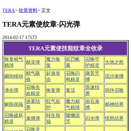
TERA
>
纹章资料
>
正文
TERA元素使纹章-闪光弹
2014-02-17
17173
TERA元素使技能纹章全收录
恢复精气
魔力恢
惩罚帐
召唤守
精灵弹
大地之怒
精球
复
幕
护精灵
精气吸
起身攻
召唤闪
痛苦咒
瞬间移动
流沙束缚
收
击
电精灵
缚
召唤生
迅速结
净化弹
恢复弹
复活
同伴召唤
命精灵
界
迷雾结
狂气庇
魔力精
岩石束
解除祝福
精神结界
界
护
气精球
缚
召唤破坏
转生祝
慵懒诅
束缚弹
闪光弹
愤怒结界
精灵
福
咒
召唤灵