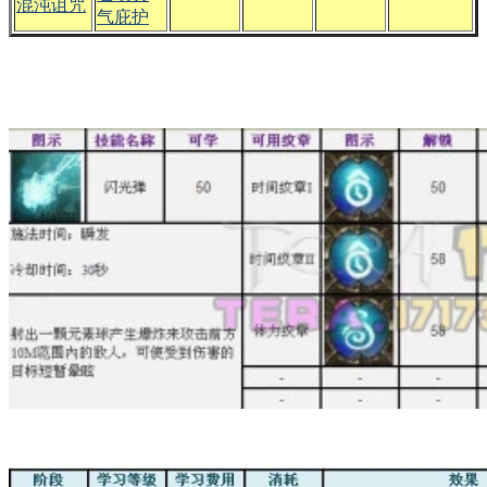
混沌诅咒
气庇护