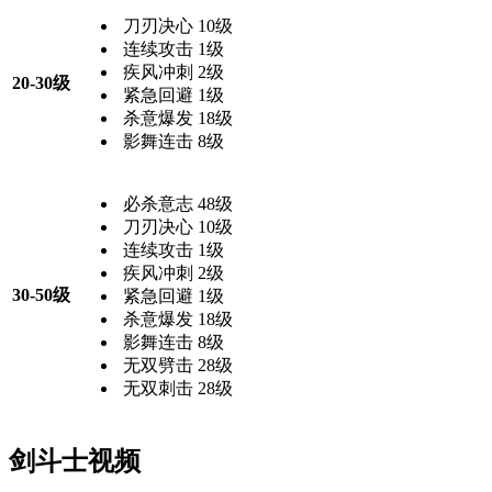
刀刃决心
10级
连续攻击
1级
疾风冲刺
2级
20-30级
紧急回避
1级
杀意爆发
18级
影舞连击
8级
必杀意志
48级
刀刃决心
10级
连续攻击
1级
疾风冲刺
2级
30-50级
紧急回避
1级
杀意爆发
18级
影舞连击
8级
无双劈击
28级
无双刺击
28级
剑斗士视频