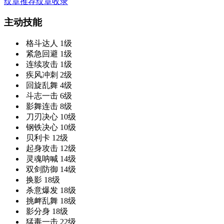
纹章推荐
纹章收录
主动技能
格斗达人
1级
紧急回避
1级
连续攻击
1级
疾风冲刺
2级
回旋乱舞
4级
斗志一击
6级
影舞连击
8级
刀刃决心
10级
钢铁决心
10级
贝利卡
12级
起身攻击
12级
灵魂呐喊
14级
双剑防御
14级
换影
18级
杀意爆发
18级
挑衅乱舞
18级
影分身
18级
猛毒一击
22级