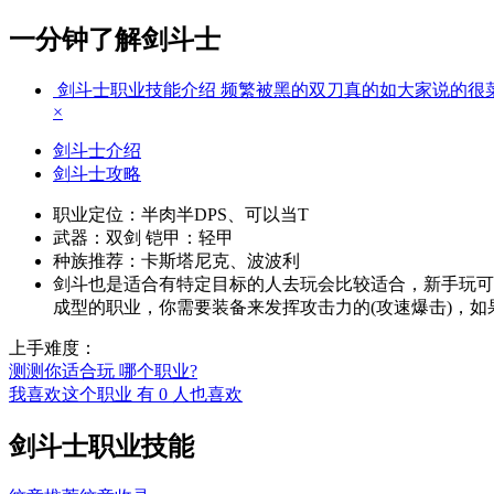
一分钟了解剑斗士
剑斗士职业技能介绍
频繁被黑的双刀真的如大家说的很
×
剑斗士介绍
剑斗士攻略
职业定位：
半肉半DPS、可以当T
武器：
双剑
铠甲：
轻甲
种族推荐：
卡斯塔尼克、波波利
剑斗也是适合有特定目标的人去玩会比较适合，新手玩可
成型的职业，你需要装备来发挥攻击力的(攻速爆击)，
上手难度：
测测你适合玩
哪个职业?
我喜欢这个职业
有
0
人也喜欢
剑斗士职业技能