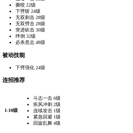
撕咬
22级
下劈斩
24级
无双刺击
28级
无双劈击
28级
突进砍击
30级
绊倒
32级
必杀意志
48级
被动技能
下劈强化
24级
连招推荐
斗志一击
6级
疾风冲刺
2级
1-10级
连续攻击
1级
紧急回避
1级
回旋乱舞
4级