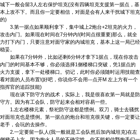
城下一般会留3人左右保护坦克(没有四辆坦克支援第一据点，基
本上攻不下。而且你一定要相信，对面是会有人来干扰城下坦克
的)
3.第一据点如果顺利拿下，集中城上2炮台+2坦克的火力，
攻击内门。如果现在时间在7分钟内!(时间点很重要)那么，就全
力打下内门，只要注意对面守家的内城坦克，基本上这一局已经
稳妥。
如果在7分钟外，比如还剩6分钟才拿下1据点，现在你攻击
内门的时间基本不够，你必须选择1侧楼梯口突破，凭1据点的
火力支援，拿下一处楼梯口。切记，此时你必须随时运用技能查
看对面的人员布置!(好吧，你说你不会用---点开M 左上方有一个
指挥官的追踪技能)
现在谈下防守方的战术，实际上，我是很喜欢第一局就是防
守方。因为有工会队，防守起来会相对容易一些。
1.左右楼梯元素，祭祀防守这都是惯例。双刀，骑士去骚扰
对面坦克也是惯例。第一据点的炮台和坦克很关键，你一定要让
老手，会玩的去操作。
2.一定要留一队人(我一般就是工会队然后加内城坦克)在左
侧梯子上方，因为炮火人员的不确定性，你不能相信野炮手们一