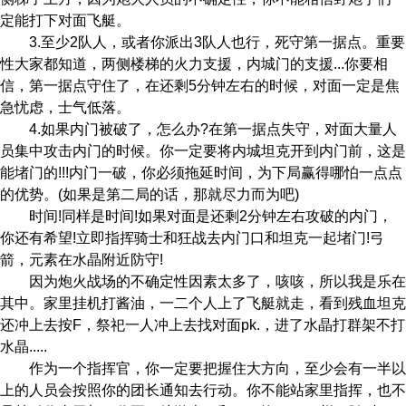
定能打下对面飞艇。
3.至少2队人，或者你派出3队人也行，死守第一据点。重要
性大家都知道，两侧楼梯的火力支援，内城门的支援...你要相
信，第一据点守住了，在还剩5分钟左右的时候，对面一定是焦
急忧虑，士气低落。
4.如果内门被破了，怎么办?在第一据点失守，对面大量人
员集中攻击内门的时候。你一定要将内城坦克开到内门前，这是
能堵门的!!!内门一破，你必须拖延时间，为下局赢得哪怕一点点
的优势。(如果是第二局的话，那就尽力而为吧)
时间!同样是时间!如果对面是还剩2分钟左右攻破的内门，
你还有希望!立即指挥骑士和狂战去内门口和坦克一起堵门!弓
箭，元素在水晶附近防守!
因为炮火战场的不确定性因素太多了，咳咳，所以我是乐在
其中。家里挂机打酱油，一二个人上了飞艇就走，看到残血坦克
还冲上去按F，祭祀一人冲上去找对面pk.，进了水晶打群架不打
水晶.....
作为一个指挥官，你一定要把握住大方向，至少会有一半以
上的人员会按照你的团长通知去行动。你不能站家里指挥，也不